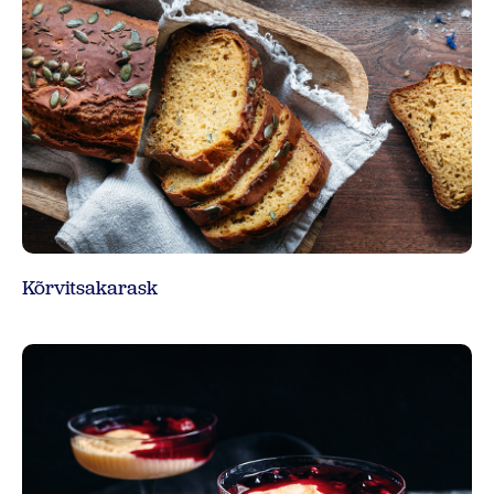
Kõrvitsakarask