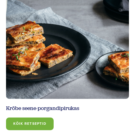
Krõbe seene-porgandipirukas
KÕIK RETSEPTID