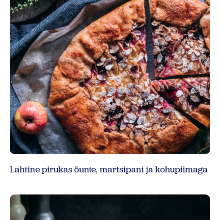
Lahtine pirukas õunte, martsipani ja kohupiimaga