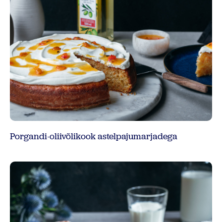
Porgandi-oliivõlikook astelpajumarjadega