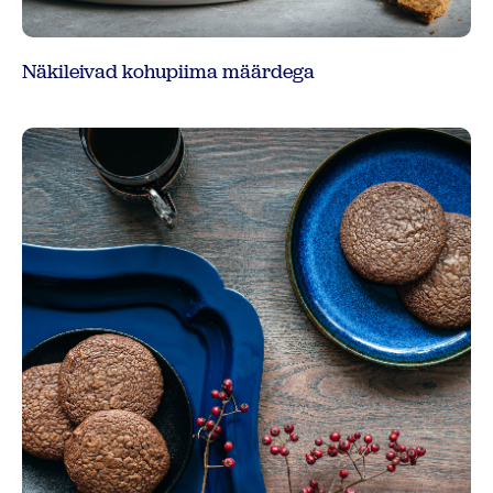
Näkileivad kohupiima määrdega