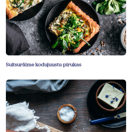
Suitsuräime kodujuustu-pirukas