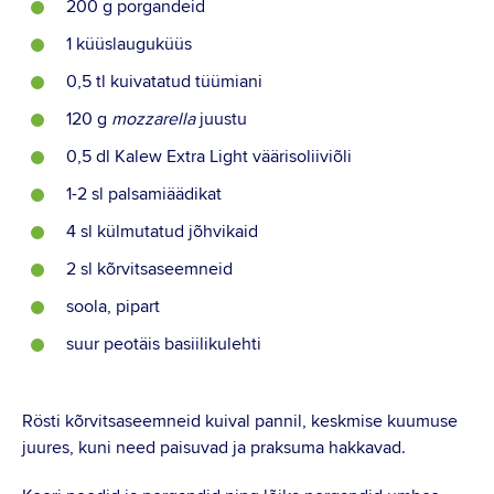
200 g porgandeid
1 küüslauguküüs
0,5 tl kuivatatud tüümiani
120 g
mozzarella
juustu
0,5 dl Kalew Extra Light väärisoliiviõli
1-2 sl palsamiäädikat
4 sl külmutatud jõhvikaid
2 sl kõrvitsaseemneid
soola, pipart
suur peotäis basiilikulehti
Rösti kõrvitsaseemneid kuival pannil, keskmise kuumuse
juures, kuni need paisuvad ja praksuma hakkavad.