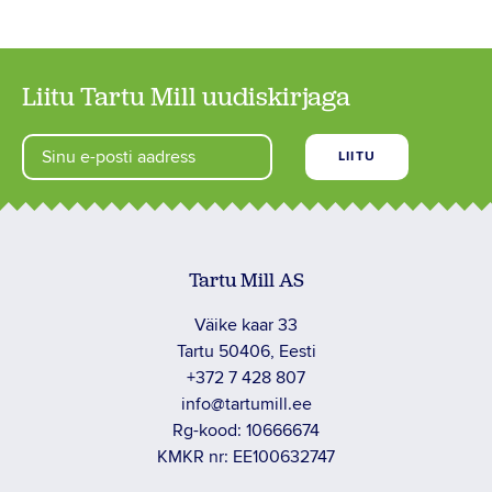
Liitu Tartu Mill uudiskirjaga
Tartu Mill AS
Väike kaar 33
Tartu 50406, Eesti
+372 7 428 807
info@tartumill.ee
Rg-kood: 10666674
KMKR nr: EE100632747