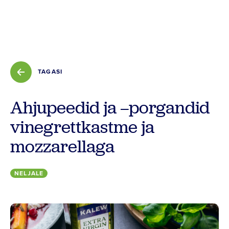
Tooted
Retseptid
Vilja kokkuost
TAGASI
Ahjupeedid ja –porgandid
Meist
vinegrettkastme ja
Kontakt
mozzarellaga
NELJALE
Põllumehe Portaal
Facebook