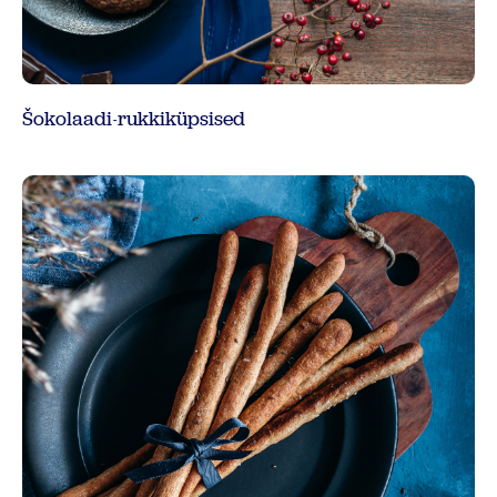
Šokolaadi-rukkiküpsised