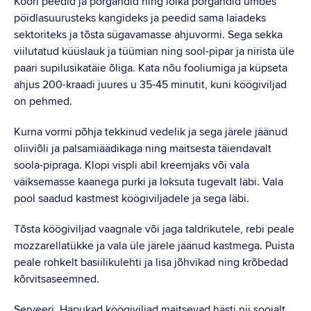
Koori peedid ja porgandid ning lõika porgandid umbes
pöidlasuurusteks kangideks ja peedid sama laiadeks
sektoriteks ja tõsta sügavamasse ahjuvormi. Sega sekka
viilutatud küüslauk ja tüümian ning sool-pipar ja nirista üle
paari supilusikatäie õliga. Kata nõu fooliumiga ja küpseta
ahjus 200-kraadi juures u 35-45 minutit, kuni köögiviljad
on pehmed.
Kurna vormi põhja tekkinud vedelik ja sega järele jäänud
oliiviõli ja palsamiäädikaga ning maitsesta täiendavalt
soola-pipraga. Klopi vispli abil kreemjaks või vala
väiksemasse kaanega purki ja loksuta tugevalt läbi. Vala
pool saadud kastmest köögiviljadele ja sega läbi.
Tõsta köögiviljad vaagnale või jaga taldrikutele, rebi peale
mozzarellatükke ja vala üle järele jäänud kastmega. Puista
peale rohkelt basiilikulehti ja lisa jõhvikad ning krõbedad
kõrvitsaseemned.
Serveeri. Hapukad köögiviljad maitsevad hästi nii soojalt