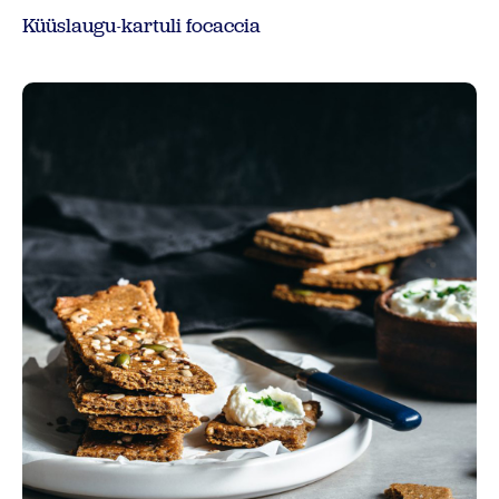
Küüslaugu-kartuli focaccia