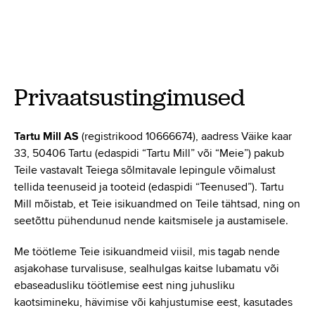
Tooted
Retseptid
Privaatsustingimused
Vilja kokkuost
Tartu Mill AS
(registrikood 10666674), aadress Väike kaar
Meist
33, 50406 Tartu (edaspidi “Tartu Mill” või “Meie”) pakub
Teile vastavalt Teiega sõlmitavale lepingule võimalust
tellida teenuseid ja tooteid (edaspidi “Teenused”). Tartu
Kontakt
Mill mõistab, et Teie isikuandmed on Teile tähtsad, ning on
seetõttu pühendunud nende kaitsmisele ja austamisele.
Me töötleme Teie isikuandmeid viisil, mis tagab nende
Põllumehe Portaal
asjakohase turvalisuse, sealhulgas kaitse lubamatu või
ebaseadusliku töötlemise eest ning juhusliku
Facebook
kaotsimineku, hävimise või kahjustumise eest, kasutades