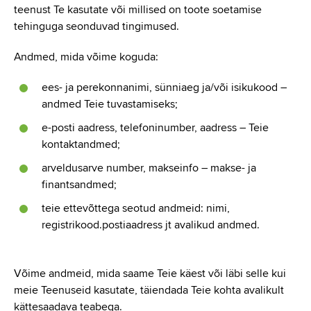
teenust Te kasutate või millised on toote soetamise
tehinguga seonduvad tingimused.
Andmed, mida võime koguda:
ees- ja perekonnanimi, sünniaeg ja/või isikukood –
andmed Teie tuvastamiseks;
e-posti aadress, telefoninumber, aadress – Teie
kontaktandmed;
arveldusarve number, makseinfo – makse- ja
finantsandmed;
teie ettevõttega seotud andmeid: nimi,
registrikood.postiaadress jt avalikud andmed.
Võime andmeid, mida saame Teie käest või läbi selle kui
meie Teenuseid kasutate, täiendada Teie kohta avalikult
kättesaadava teabega.