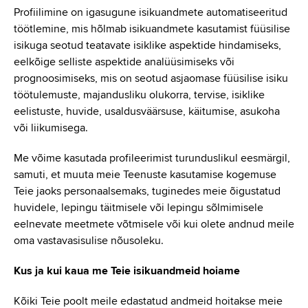
Profiilimine on igasugune isikuandmete automatiseeritud
töötlemine, mis hõlmab isikuandmete kasutamist füüsilise
isikuga seotud teatavate isiklike aspektide hindamiseks,
eelkõige selliste aspektide analüüsimiseks või
prognoosimiseks, mis on seotud asjaomase füüsilise isiku
töötulemuste, majandusliku olukorra, tervise, isiklike
eelistuste, huvide, usaldusväärsuse, käitumise, asukoha
või liikumisega.
Me võime kasutada profileerimist turunduslikul eesmärgil,
samuti, et muuta meie Teenuste kasutamise kogemuse
Teie jaoks personaalsemaks, tuginedes meie õigustatud
huvidele, lepingu täitmisele või lepingu sõlmimisele
eelnevate meetmete võtmisele või kui olete andnud meile
oma vastavasisulise nõusoleku.
Kus ja kui kaua me Teie isikuandmeid hoiame
Kõiki Teie poolt meile edastatud andmeid hoitakse meie