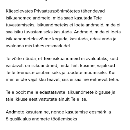
Käesolevates Privaatsuspõhimõtetes tähendavad
isikuandmed andmeid, mida saab kasutada Teie
tuvastamiseks. Isikuandmeteks ei loeta andmeid, mida ei
saa isiku tuvastamiseks kasutada. Andmeid, mida ei loeta
isikuandmeteks võime koguda, kasutada, edasi anda ja
avaldada mis tahes eesmärkidel.
Te võite nõuda, et Teie isikuandmeid ei avaldataks, kuid
valdavalt on isikuandmed, mida Teilt küsime, vajalikud
Teile teenuste osutamiseks ja toodete müümiseks. Kui
meil ei ole vajalikku teavet, siis ei saa me eelnevat teha.
Teie poolt meile edastatavate isikuandmete õigsuse ja
täielikkuse eest vastutate ainult Teie ise.
Andmete kasutamine, nende kasutamise eesmärk ja
õiguslik alus andmete töötlemiseks