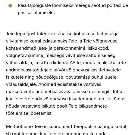
kasutajaõiguste loomiseks meiega seotud portaalide
jms kasutamiseks.
Teie lepingust tuleneva rahalise kohustuse täitmisega
viivitamise korral edastamaks Teie ja Teie võlgnevuse
kohta andmed (ees- ja perekonnanimi, isikukood,
võlgnetav summa, maksega viivitusse sattumise aeg,
võlausaldaja, jms) Krediidiinfo AS-le, muule maksehäirete
andmebaasi töötlejale ja/või võlgnevusi käsitletavatele
isikutele ning nõudeõiguse loovutamise puhul uuele
võlausaldajale. Andmed edastatakse vastavas
maksehäirete andmebaasis avaldamise eesmärgil. Juhul,
kui Te olete enda võlgnevuse likvideerinud, on Teil õigus
nõuda vastavate isikute poolt Teie isikuandmete
töötlemise lõpetamist.
Me töötleme Teie isikuandmeid Teiepoolse päringu korral,
sh profileerime, kui Te olete andnud meile enda