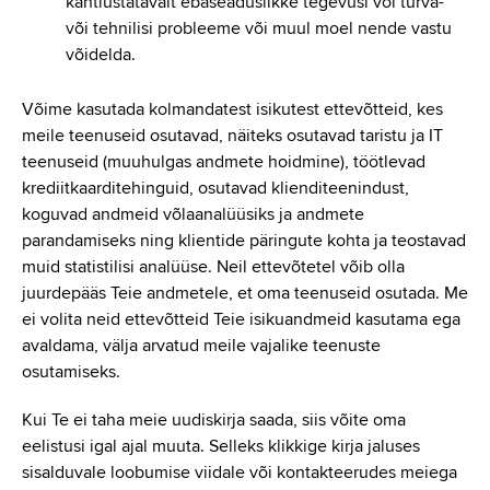
kahtlustatavalt ebaseaduslikke tegevusi või turva-
või tehnilisi probleeme või muul moel nende vastu
võidelda.
Võime kasutada kolmandatest isikutest ettevõtteid, kes
meile teenuseid osutavad, näiteks osutavad taristu ja IT
teenuseid (muuhulgas andmete hoidmine), töötlevad
krediitkaarditehinguid, osutavad klienditeenindust,
koguvad andmeid võlaanalüüsiks ja andmete
parandamiseks ning klientide päringute kohta ja teostavad
muid statistilisi analüüse. Neil ettevõtetel võib olla
juurdepääs Teie andmetele, et oma teenuseid osutada. Me
ei volita neid ettevõtteid Teie isikuandmeid kasutama ega
avaldama, välja arvatud meile vajalike teenuste
osutamiseks.
Kui Te ei taha meie uudiskirja saada, siis võite oma
eelistusi igal ajal muuta. Selleks klikkige kirja jaluses
sisalduvale loobumise viidale või kontakteerudes meiega