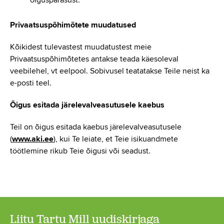
õiguspärasust.
Privaatsuspõhimõtete muudatused
Kõikidest tulevastest muudatustest meie
Privaatsuspõhimõtetes antakse teada käesoleval
veebilehel, vt eelpool. Sobivusel teatatakse Teile neist ka
e-posti teel.
Õigus esitada järelevalveasutusele kaebus
Teil on õigus esitada kaebus järelevalveasutusele
(
www.aki.ee
), kui Te leiate, et Teie isikuandmete
töötlemine rikub Teie õigusi või seadust.
Liitu Tartu Mill uudiskirjaga