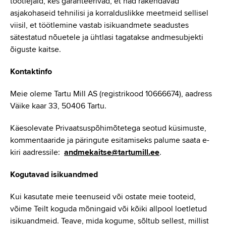
töötlejaid, kes garanteerivad, et nad rakendavad
asjakohaseid tehnilisi ja korralduslikke meetmeid sellisel
viisil, et töötlemine vastab isikuandmete seadustes
sätestatud nõuetele ja ühtlasi tagatakse andmesubjekti
õiguste kaitse.
Kontaktinfo
Meie oleme Tartu Mill AS (registrikood 10666674), aadress
Väike kaar 33, 50406 Tartu.
Käesolevate Privaatsuspõhimõtetega seotud küsimuste,
kommentaaride ja päringute esitamiseks palume saata e-
kiri aadressile:
andmekaitse@tartumill.ee
.
Kogutavad isikuandmed
Kui kasutate meie teenuseid või ostate meie tooteid,
võime Teilt koguda mõningaid või kõiki allpool loetletud
isikuandmeid. Teave, mida kogume, sõltub sellest, millist