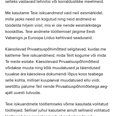
selleks vastavaid tehnilisi või korralduslikke meetmeid.
Instagram
Me kasutame Teie isikuandmeid vaid neil eesmärkidel,
mille jaoks need on kogutud ning neid andmeid ei
Youtube
töödelda hiljem viisil, mis ei ole nende eesmärkidega
kooskõlas. Teie andmete töötlemisel järgime Eesti
Vabariigis ja Euroopa Liidus kehtivaid seaduseid.
Linkedin
Käesolevad Privaatsuspõhimõtted selgitavad, kuidas me
käitleme Teie isikuandmeid, mida Teilt kogume või mida
Te meile esitate. Käesolevaid Privaatsuspõhimõtteid
võidakse muuta ning kõik muudatused ja täiendused
tuuakse ära käesoleva dokumendi lõpus koos teabega
selle kohta, millisel kuupäeval muudatused ellu viidi,
seetõttu palume Teil nende Privaatsuspõhimõtetega aeg-
ajalt uuesti tutvuda.
Teie isikuandmete töötlemiseks võime kasutada volitatud
töötlejaid. Sellisel juhul kasutame ainult selliseid volitatud