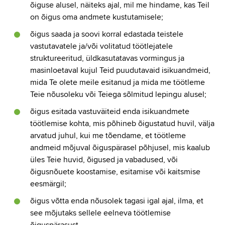
õiguse alusel, näiteks ajal, mil me hindame, kas Teil
on õigus oma andmete kustutamisele;
õigus saada ja soovi korral edastada teistele
vastutavatele ja/või volitatud töötlejatele
struktureeritud, üldkasutatavas vormingus ja
masinloetaval kujul Teid puudutavaid isikuandmeid,
mida Te olete meile esitanud ja mida me töötleme
Teie nõusoleku või Teiega sõlmitud lepingu alusel;
õigus esitada vastuväiteid enda isikuandmete
töötlemise kohta, mis põhineb õigustatud huvil, välja
arvatud juhul, kui me tõendame, et töötleme
andmeid mõjuval õiguspärasel põhjusel, mis kaalub
üles Teie huvid, õigused ja vabadused, või
õigusnõuete koostamise, esitamise või kaitsmise
eesmärgil;
õigus võtta enda nõusolek tagasi igal ajal, ilma, et
see mõjutaks sellele eelneva töötlemise