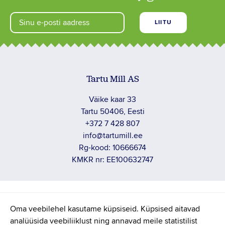
Tartu Mill AS
Väike kaar 33
Tartu 50406, Eesti
+372 7 428 807
info@tartumill.ee
Rg-kood: 10666674
KMKR nr: EE100632747
PRIVAATUSTINGIMUSED
Oma veebilehel kasutame küpsiseid. Küpsised aitavad
analüüsida veebiliiklust ning annavad meile statistilist
TÖÖTAJA TAGASISIDE