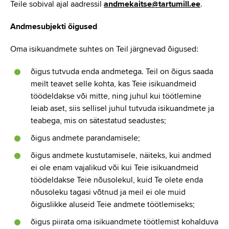
Teile sobival ajal aadressil
andmekaitse@tartumill.ee
.
Andmesubjekti õigused
Oma isikuandmete suhtes on Teil järgnevad õigused:
õigus tutvuda enda andmetega. Teil on õigus saada
meilt teavet selle kohta, kas Teie isikuandmeid
töödeldakse või mitte, ning juhul kui töötlemine
leiab aset, siis sellisel juhul tutvuda isikuandmete ja
teabega, mis on sätestatud seadustes;
õigus andmete parandamisele;
õigus andmete kustutamisele, näiteks, kui andmed
ei ole enam vajalikud või kui Teie isikuandmeid
töödeldakse Teie nõusolekul, kuid Te olete enda
nõusoleku tagasi võtnud ja meil ei ole muid
õiguslikke aluseid Teie andmete töötlemiseks;
õigus piirata oma isikuandmete töötlemist kohalduva