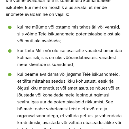
Me võime avaldada Teie isikuandmeid kolmandatele
isikutele, kui meil on mõistlik alus arvata, et nende
andmete avaldamine on vajalik:
kui me müüme või ostame mis tahes äri või varasid,
siis võime Teie isikuandmeid potentsiaalsele ostjale
või müüjale avaldada;
kui Tartu Milli või olulise osa selle varadest omandab
kolmas isik, siis on üks võõrandatavatest varadest
meie klientide isikuandmed;
kui peame avaldama või jagama Teie isikuandmeid,
et täita mistahes seaduslikku kohustust, eeskirja,
õiguslikku menetlust või ametiasutuse nõuet või et
jõustada või kohaldada meie lepingutingimusi,
sealhulgas uurida potentsiaalseid rikkumisi. See
hõlmab teabe vahetamist teiste ettevõtete ja
organisatsioonidega, et vältida pettusi ja vähendada
krediidiriski, avastada või vältida ebaseaduslikke või