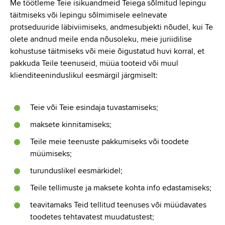
Me töötleme Teie isikuandmeid Teiega sõlmitud lepingu
täitmiseks või lepingu sõlmimisele eelnevate
protseduuride läbiviimiseks, andmesubjekti nõudel, kui Te
olete andnud meile enda nõusoleku, meie juriidilise
kohustuse täitmiseks või meie õigustatud huvi korral, et
pakkuda Teile teenuseid, müüa tooteid või muul
klienditeeninduslikul eesmärgil järgmiselt:
Teie või Teie esindaja tuvastamiseks;
maksete kinnitamiseks;
Teile meie teenuste pakkumiseks või toodete
müümiseks;
turunduslikel eesmärkidel;
Teile tellimuste ja maksete kohta info edastamiseks;
teavitamaks Teid tellitud teenuses või müüdavates
toodetes tehtavatest muudatustest;