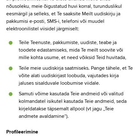
nõusoleku, meie õigustatud huvi korral, turunduslikul
eesmärgil ja selleks, et Te saaksite Meilt uudiskirju ja
pakkumisi e-posti, SMS-i, telefoni või muudel
elektroonilistel viisidel järgmiselt:
Teile Teenuste, pakkumiste, uudiste, teabe ja
toodete edastamiseks, mida Te meilt soovite või
mille kohta usume, et need võiksid Teid huvitada,
Teile meie uudiskirja saatmiseks. Pange tähele, et Te
võite alati uudiskirjast loobuda, vajutades kirja
jaluses sisalduvale loobumise viidale.
Samuti võime kasutada Teie andmeid või valitud
kolmandatel isikutel kasutada Teie andmeid, seda
kirjeldatakse täpsemalt allpool (vt jagu „Teie
andmete avaldamine“).
Profileerimine