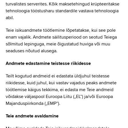
turvalistes serverites. Kõik maksetehingud krüpteeritakse
tehnoloogia tööstusharu standardile vastava tehnoloogia
abil.
Teie isikuandmete töötlemine lõpetatakse, kui see pole
enam vajalik. Andmete säilitusperiood on seotud Teiega
sõlmitud lepinguga, meie õigustatud huviga või muu
seaduses nõutud alusega.
Andmete edastamine teistesse riikidesse
Teilt kogutud andmeid ei edastata üldjuhul teistesse
riikidesse, kuid juhul, kui vastav vajadus peaks andmete
töötlemise käigus tekkima, ei edasta me Teie andmeid
võidakse väljaspool Euroopa Liitu („EL“) ja/või Euroopa
Majanduspiirkonda („EMP“).
Teie andmete avaldamine