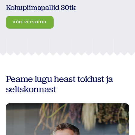
Kohupiimapallid 30tk
KÕIK RETSEPTID
Peame lugu heast toidust ja
seltskonnast