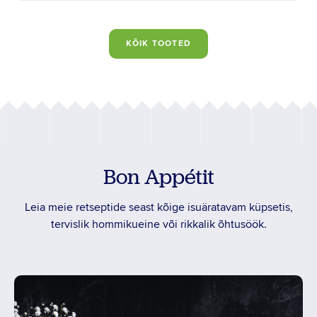
KÕIK TOOTED
Bon Appétit
Leia meie retseptide seast kõige isuäratavam küpsetis,
tervislik hommikueine või rikkalik õhtusöök.