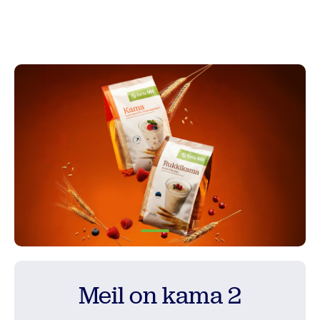
Tooted
Retseptid
Vilja kokkuost
Meist
Kontakt
1
Põllumehe Portaal
Meil on kama 2
Facebook