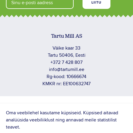
Tartu Mill AS
Väike kaar 33
Tartu 50406, Eesti
+372 7 428 807
info@tartumill.ee
Rg-kood: 10666674
KMKR nr: EE100632747
PRIVAATUSTINGIMUSED
Oma veebilehel kasutame küpsiseid. Küpsised aitavad
TÖÖTAJA TAGASISIDE
analüüsida veebiliiklust ning annavad meile statistilist
teavet.