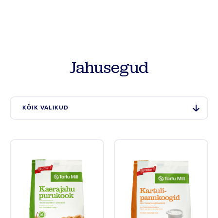
Tooted
Retseptid
Jahusegud
Vilja kokkuost
Meist
KÕIK VALIKUD
Kontakt
Põllumehe Portaal
Facebook