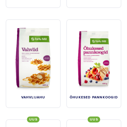
VAHVLIJAHU
ÕHUKESED PANNKOOGID
UUS
UUS