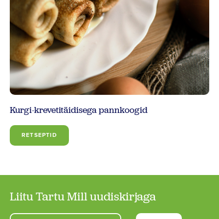
Kurgi-krevetitäidisega pannkoogid
RETSEPTID
Liitu Tartu Mill uudiskirjaga