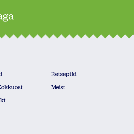
jaga
d
Retseptid
 Kokkuost
Meist
kt