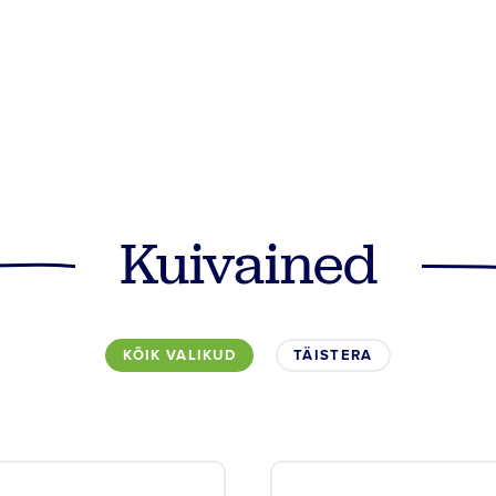
Kuivained
KÕIK VALIKUD
TÄISTERA