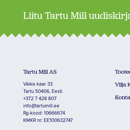
Liitu Tartu Mill uudiskir
Tartu Mill AS
Toote
Vilja
Väike kaar 33
Tartu 50406, Eesti
Konta
+372 7 428 807
info@tartumill.ee
Rg-kood: 10666674
KMKR nr: EE100632747