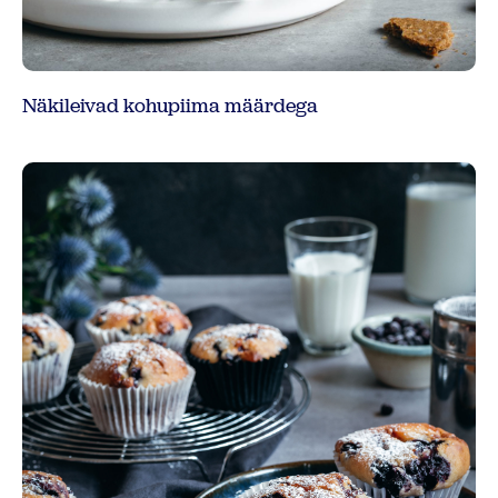
Näkileivad kohupiima määrdega