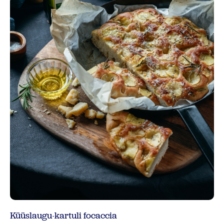
Küüslaugu-kartuli focaccia