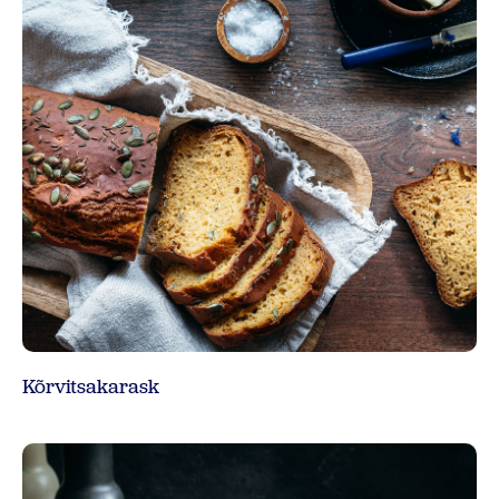
Kõrvitsakarask