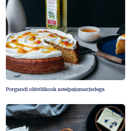
Porgandi-oliivõlikook astelpajumarjadega