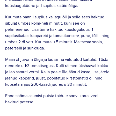
küüslauguküüne ja 1 supilusikatäie õliga.
Kuumuta pannil supilusika jagu õli ja selle sees hakitud
sibulat umbes kolm-neli minutit, kuni see on
pehmenenud. Lisa teine hakitud küüsluguküüs, 1
supilusikatäis kappareid ja tomatikonserv, pune, tšilli ning
umbes 2 dl vett. Kuumuta u 5 minutit. Maitsesta soola,
peterselli ja suhkruga.
Määri ahjuvorm õliga ja lao sinna viilutatud kartulid. Tõsta
nendele u 1/3 tomatisegust. Rulli räimed ükshaaval kokku
ja lao samuti vormi. Kalla peale ülejäänud kaste, lisa järele
jäänud kapparid, juust, poolitatud kirsstomatid õli ning
küpseta ahjus 200-kraadi juures u 30 minutit.
Enne sööma asumist puista toidule soovi korral veel
hakitud peterselli.