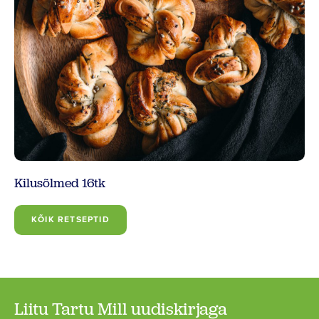
Kilusõlmed 16tk
KÕIK RETSEPTID
Liitu Tartu Mill uudiskirjaga