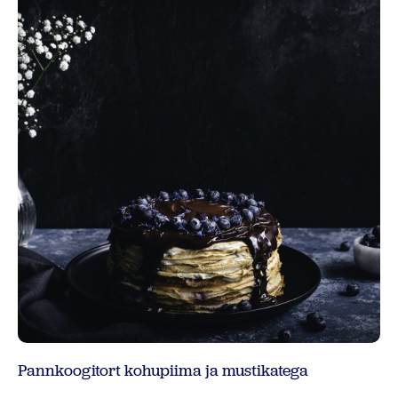
Pannkoogitort kohupiima ja mustikatega