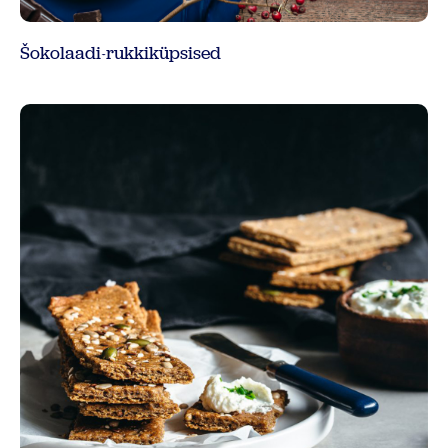
Šokolaadi-rukkiküpsised