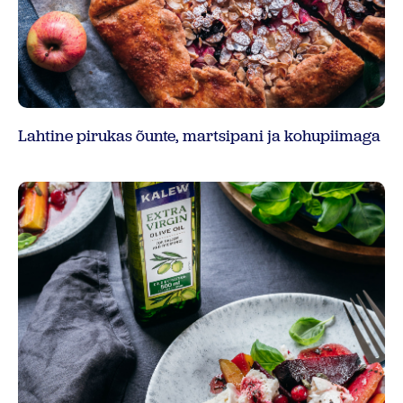
Lahtine pirukas õunte, martsipani ja kohupiimaga