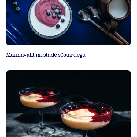
Mannavaht mustade sõstardega