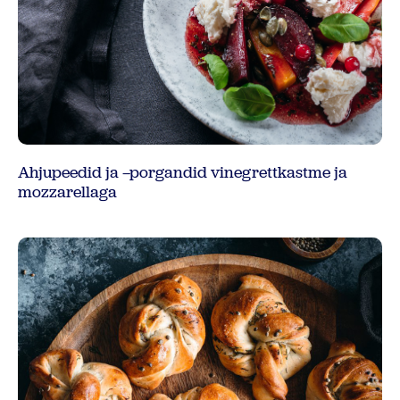
Ahjupeedid ja –porgandid vinegrettkastme ja
mozzarellaga