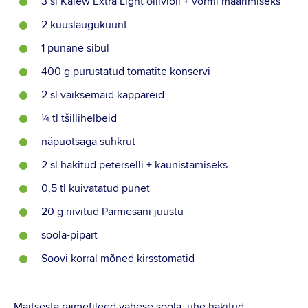
3 sl Kalew Extra Light oliiviõli + vormi määrimiseks
2 küüslauguküünt
1 punane sibul
400 g purustatud tomatite konservi
2 sl väiksemaid kappareid
¼ tl tšillihelbeid
näpuotsaga suhkrut
2 sl hakitud peterselli + kaunistamiseks
0,5 tl kuivatatud punet
20 g riivitud Parmesani juustu
soola-pipart
Soovi korral mõned kirsstomatid
Maitsesta räimefileed vähese soola, ühe hakitud