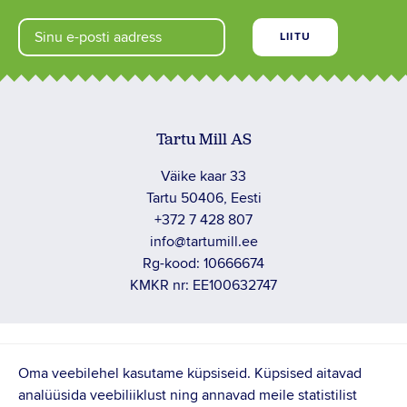
Tartu Mill AS
Väike kaar 33
Tartu 50406, Eesti
+372 7 428 807
info@tartumill.ee
Rg-kood: 10666674
KMKR nr: EE100632747
PRIVAATUSTINGIMUSED
Oma veebilehel kasutame küpsiseid. Küpsised aitavad
analüüsida veebiliiklust ning annavad meile statistilist
TÖÖTAJA TAGASISIDE