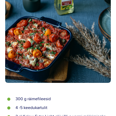
Instagram
Youtube
Linkedin
300 g räimefileesid
4 -5 keedukartulit