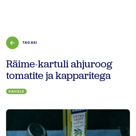
Tooted
Retseptid
Vilja kokkuost
TAGASI
Räime-kartuli ahjuroog
Meist
tomatite ja kapparitega
Kontakt
KAHELE
Põllumehe Portaal
Facebook