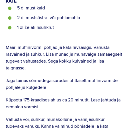
KATE
5 dl mustikaid
2 dl mustsõstra- või pohlamahla
1 dl želatiinsuhkrut
Määri muffinivormi põhjad ja kata riivsaiaga. Vahusta
rasvained ja suhkur. Lisa munad ja munavalge samaaegselt
tugevalt vahustades. Sega kokku kuivained ja lisa
taignasse.
Jaga tainas sõrmedega surudes ühtlaselt muffinivormide
põhjale ja külgedele
Küpseta 175-kraadises ahjus ca 20 minutit. Lase jahtuda ja
eemalda vormist.
Vahusta või, suhkur, munakollane ja vaniljesuhkur
tugevaks vahuks. Kanna valminud põhjadele ja kata