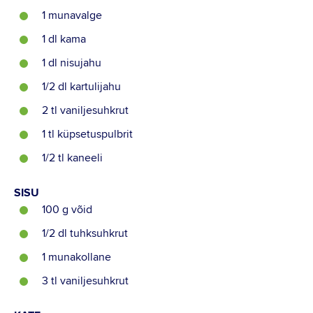
1 munavalge
1 dl kama
1 dl nisujahu
1/2 dl kartulijahu
2 tl vaniljesuhkrut
1 tl küpsetuspulbrit
1/2 tl kaneeli
SISU
100 g võid
1/2 dl tuhksuhkrut
1 munakollane
3 tl vaniljesuhkrut