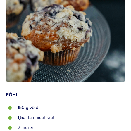
Instagram
Youtube
Linkedin
PÕHI
150 g võid
1,5dl fariinisuhkrut
2 muna