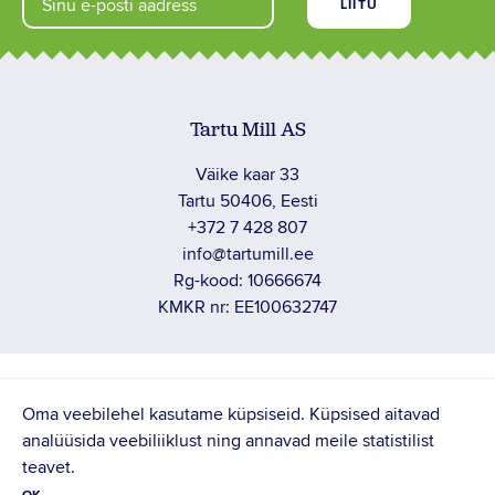
Tartu Mill AS
Väike kaar 33
Tartu 50406, Eesti
+372 7 428 807
info@tartumill.ee
Rg-kood: 10666674
KMKR nr: EE100632747
PRIVAATUSTINGIMUSED
Oma veebilehel kasutame küpsiseid. Küpsised aitavad
analüüsida veebiliiklust ning annavad meile statistilist
TÖÖTAJA TAGASISIDE
teavet.