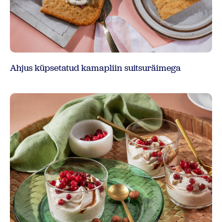
Ahjus küpsetatud kamapliin suitsuräimega