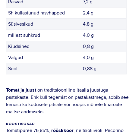
Rasvad
7,2 g
Sh küllastunud rasvhapped
2,4 g
Süsivesikud
4,8 g
millest suhkrud
4,0 g
Kiudained
0,8 g
Valgud
4,0 g
Sool
0,88 g
Tomat ja juust
on traditsiooniline Itaalia juustuga
pastakaste. Ehk küll tegemist on pastakastmega, sobib see
kenasti ka kodusele pitsale või hoopis mõnele liharoale
maitse andmiseks.
KOOSTISOSAD
Tomatipüree 76,85%,
rõõskkoor
, neitsioliiviõli, Pecorino