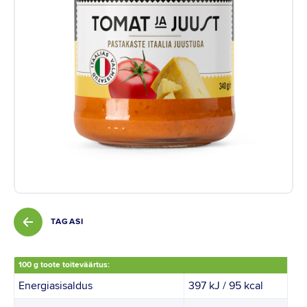
Instagram
Youtube
Linkedin
TAGASI
100 g toote toiteväärtus:
Energiasisaldus
397 kJ / 95 kcal