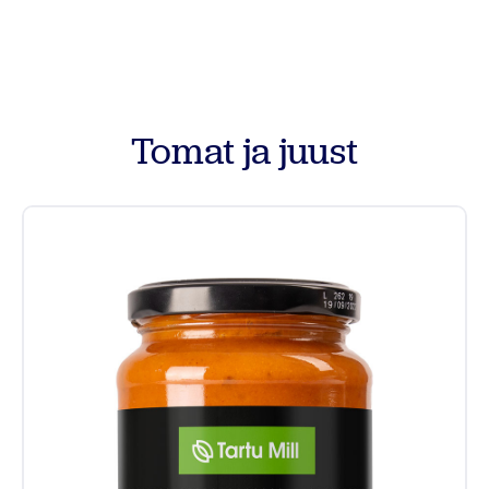
Tooted
Retseptid
Tomat ja juust
Vilja kokkuost
Meist
Kontakt
Põllumehe Portaal
Facebook