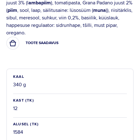
juust 3% (l
ambapiim
), tomatipasta, Grana Padano juust 2%
(
piim
, sool, laap, säilitusaine: lüsosüüm (
muna
)), riisitärklis,
sibul, meresool, suhkur, viin 0,2%, basiilik, küüslauk,
happesuse regulaator: sidrunhape, tšilli, must pipar,
oregano.
TOOTE SAADAVUS
KAAL
340 g
KAST (TK)
12
ALUSEL (TK)
1584