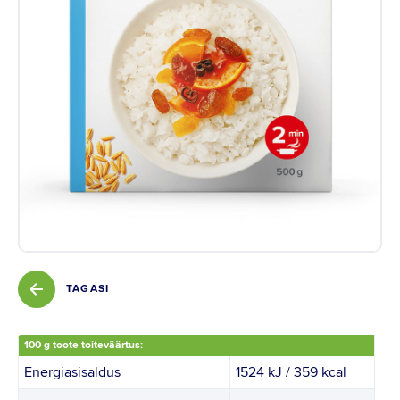
Instagram
Youtube
Linkedin
TAGASI
100 g toote toiteväärtus:
Energiasisaldus
1524 kJ / 359 kcal