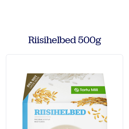
Tooted
Retseptid
Riisihelbed 500g
Vilja kokkuost
Meist
Kontakt
Põllumehe Portaal
Facebook