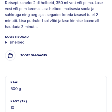
Retsept kahele: 2 dl helbeid, 350 ml vett või piima. Lase
vesi või piim keema. Lisa helbed, maitsesta soola ja
suhkruga ning aeg-ajalt segades keeda tasasel tulel 2
minutit. Lisa pudrule 1 spl võid ja lase kinnise kaane all
haududa 3 minutit.
KOOSTISOSAD
Riisihelbed
TOOTE SAADAVUS
KAAL
500 g
KAST (TK)
10