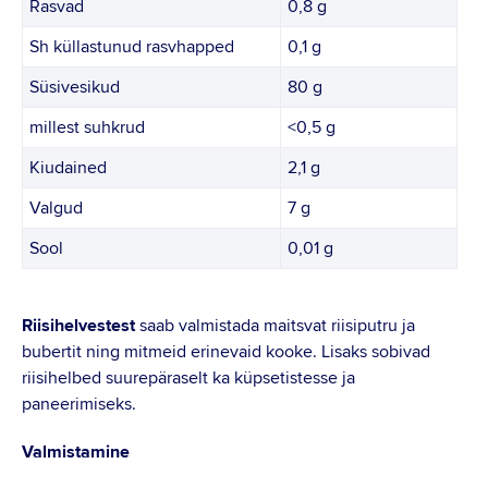
Rasvad
0,8 g
Sh küllastunud rasvhapped
0,1 g
Süsivesikud
80 g
millest suhkrud
<0,5 g
Kiudained
2,1 g
Valgud
7 g
Sool
0,01 g
Riisihelvestest
saab valmistada maitsvat riisiputru ja
bubertit ning mitmeid erinevaid kooke. Lisaks sobivad
riisihelbed suurepäraselt ka küpsetistesse ja
paneerimiseks.
Valmistamine