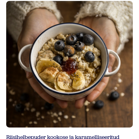
Riisihelbepuder kookose ja karamelliseeritud