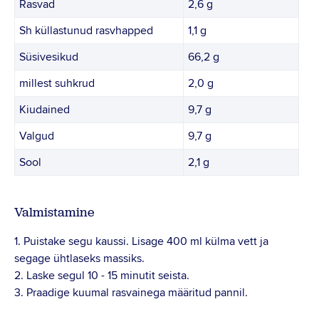
Rasvad
2,6 g
Sh küllastunud rasvhapped
1,1 g
Süsivesikud
66,2 g
millest suhkrud
2,0 g
Kiudained
9,7 g
Valgud
9,7 g
Sool
2,1 g
Valmistamine
1. Puistake segu kaussi. Lisage 400 ml külma vett ja
segage ühtlaseks massiks.
2. Laske segul 10 - 15 minutit seista.
3. Praadige kuumal rasvainega määritud pannil.