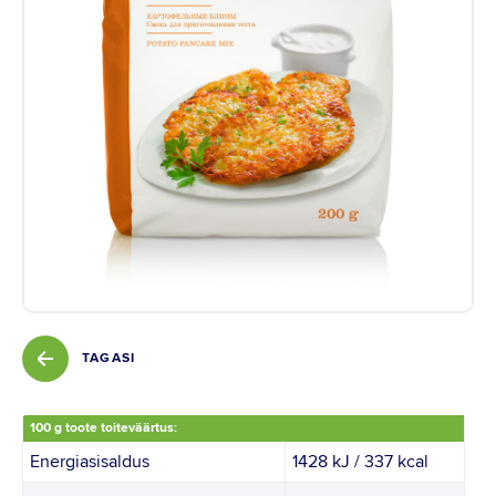
Instagram
Youtube
Linkedin
TAGASI
100 g toote toiteväärtus:
Energiasisaldus
1428 kJ / 337 kcal