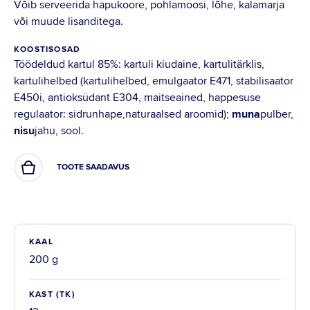
Võib serveerida hapukoore, pohlamoosi, lõhe, kalamarja
või muude lisanditega.
KOOSTISOSAD
Töödeldud kartul 85%: kartuli kiudaine, kartulitärklis,
kartulihelbed (kartulihelbed, emulgaator E471, stabilisaator
E450i, antioksüdant E304, maitseained, happesuse
regulaator: sidrunhape,naturaalsed aroomid);
muna
pulber,
nisu
jahu, sool.
TOOTE SAADAVUS
KAAL
200 g
KAST (TK)