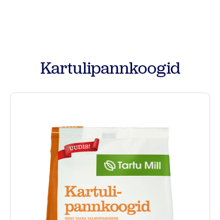
Tooted
Retseptid
Kartulipannkoogid
Vilja kokkuost
Meist
Kontakt
Põllumehe Portaal
Facebook