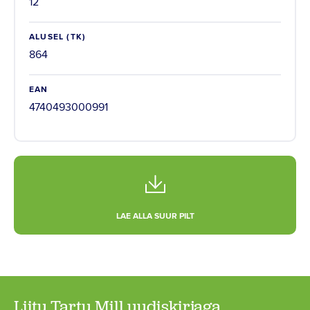
12
ALUSEL (TK)
864
EAN
4740493000991
LAE ALLA SUUR PILT
Liitu Tartu Mill uudiskirjaga