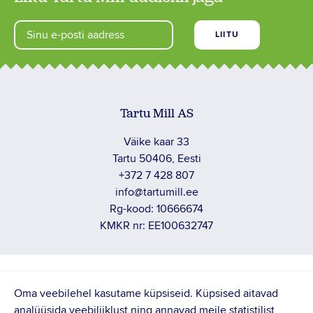
Tartu Mill AS
Väike kaar 33
Tartu 50406, Eesti
+372 7 428 807
info@tartumill.ee
Rg-kood: 10666674
KMKR nr: EE100632747
PRIVAATUSTINGIMUSED
Oma veebilehel kasutame küpsiseid. Küpsised aitavad
analüüsida veebiliiklust ning annavad meile statistilist
TÖÖTAJA TAGASISIDE