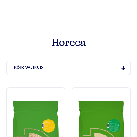
Tooted
Retseptid
Horeca
Vilja kokkuost
Meist
KÕIK VALIKUD
Kontakt
Põllumehe Portaal
Facebook